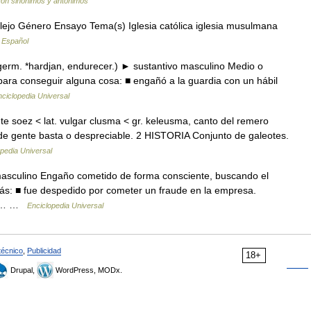
 con sinónimos y antónimos
ejo Género Ensayo Tema(s) Iglesia católica iglesia musulmana
 Español
germ. *hardjan, endurecer.) ► sustantivo masculino Medio o
 para conseguir alguna cosa: ■ engañó a la guardia con un hábil
ciclopedia Universal
te soez < lat. vulgar clusma < gr. keleusma, canto del remero
de gente basta o despreciable. 2 HISTORIA Conjunto de galeotes.
pedia Universal
o masculino Engaño cometido de forma consciente, buscando el
más: ■ fue despedido por cometer un fraude en la empresa.
at.… …
Enciclopedia Universal
técnico
,
Publicidad
18+
Drupal,
WordPress, MODx.