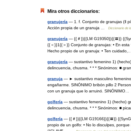
Mira otros diccionarios:
granujería
— 1. f. Conjunto de granujas (ǁ p
Acción propia de un granuja …
Diccionario de 
granujería
— {{＃}}{{LM G19350}}{{〓}} {{SynG
{{＜}}1{{＞}} Conjunto de granujas: • En esta t
Hecho propio de un granuja: • Ten cuidad
granujería
— sustantivo femenino 1) (hecho) 
delincuencia, chusma. * * * Sinónimos: ■ g
granuja
— ► sustantivo masculino femenino 1 
engañarme. SINÓNIMO bribón pillo 2 Persona
con un granuja que lo arruinó. SINÓNIM
golfería
— sustantivo femenino 1) (hecho) gr
delincuencia, chusma. * * * Sinónimos: ■ p
golfería
— {{＃}}{{LM G19166}}{{〓}} {{SynG196
propio de un golfo: • No lo disculpes, porque