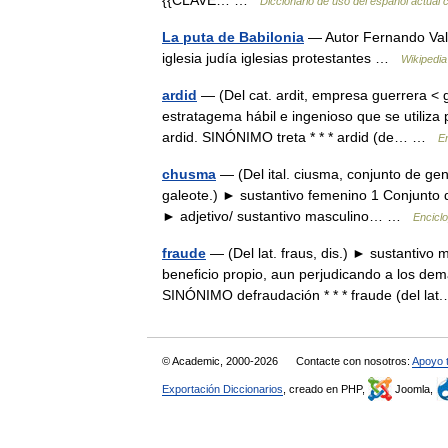
{{CLAVE… …
Diccionario de uso del español actual
La puta de Babilonia
— Autor Fernando Vall
iglesia judía iglesias protestantes …
Wikipedia
ardid
— (Del cat. ardit, empresa guerrera < 
estratagema hábil e ingenioso que se utiliza
ardid. SINÓNIMO treta * * * ardid (de… …
En
chusma
— (Del ital. ciusma, conjunto de gen
galeote.) ► sustantivo femenino 1 Conjunto 
► adjetivo/ sustantivo masculino… …
Enciclo
fraude
— (Del lat. fraus, dis.) ► sustantiv
beneficio propio, aun perjudicando a los de
SINÓNIMO defraudación * * * fraude (del l
© Academic, 2000-2026
Contacte con nosotros:
Apoyo 
Exportación Diccionarios
, creado en PHP,
Joomla,