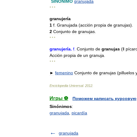
SINÓNIMO
granujada
* * *
granujería
1
f
.
Granujada
(
acción
propia
de
granujas
).
2
Conjunto
de
granujas
.
* * *
granujería
.
f
.
Conjunto
de
granujas
(
ǁ
pícar
Acción
propia
de
un
granuja
.
* * *
►
femenino
Conjunto
de
granujas
(
pilluelos
Enciclopedia
Universal
.
2012
.
Игры ⚽
Поможем написать курсовую
Sinónimos
:
granujada
,
picardía
granujada