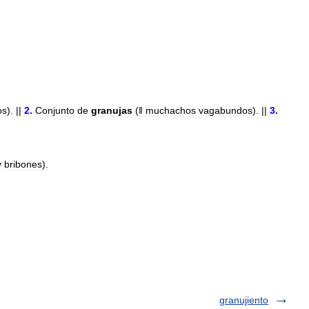
os
). ||
2
.
Conjunto
de
granujas
(
ǁ
muchachos
vagabundos
). ||
3
.
y
bribones
).
granujiento