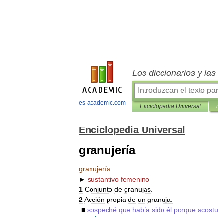
Los diccionarios y la
es-academic.com
Enciclopedia Universal
Enciclopedia Universal
granujería
granujería
►
sustantivo
femenino
1
Conjunto
de
granujas
.
2
Acción
propia
de
un
granuja:
■
sospeché
que
había
sido
él
porque
acost