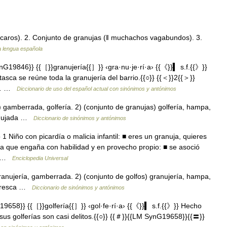
ícaros). 2. Conjunto de granujas (ǁ muchachos vagabundos). 3.
la lengua española
19846}} {{［}}granujería{{］}} ‹gra·nu·je·rí·a› {{《}}▍ s.f.{{》}}
asca se reúne toda la granujería del barrio.{{○}} {{＜}}2{{＞}}
o,… …
Diccionario de uso del español actual con sinónimos y antónimos
gamberrada, golfería. 2) (conjunto de granujas) golfería, hampa,
ranujada …
Diccionario de sinónimos y antónimos
Niño con picardía o malicia infantil: ■ eres un granuja, quieres
 que engaña con habilidad y en provecho propio: ■ se asoció
O… …
Enciclopedia Universal
anujería, gamberrada. 2) (conjunto de golfos) granujería, hampa,
icaresca …
Diccionario de sinónimos y antónimos
58}} {{［}}golfería{{］}} ‹gol·fe·rí·a› {{《}}▍ s.f.{{》}} Hecho
 sus golferías son casi delitos.{{○}} {{＃}}{{LM SynG19658}}{{〓}}