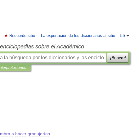
Recuerde sitio
La exportación de los diccionarios al sitio
ES
s enciclopedias sobre el Académico
¡Buscar!
interpretaciones
umbra
a
hacer
granujerías
.